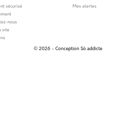
nt sécurisé
Mes alertes
ement
tez-nous
 site
ins
© 2026 - Conception
Sò addicte