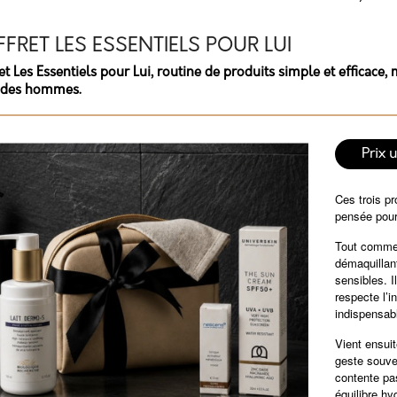
FRET LES ESSENTIELS POUR LUI
et Les Essentiels pour Lui, routine de produits simple et efficace
 des hommes.
Prix 
éer une liste d'envies
Ces trois pr
onnexion
pensée pour 
Tout commen
 de la liste d'envies
outer à ma liste d'envies
démaquillan
s devez être connecté pour ajouter des produits à votre liste d'envie
sensibles. I
respecte l’i
Créer une nouvelle liste
indispensabl
Annuler
Connexion
Vient ensui
Annuler
Créer une liste d'envies
geste souve
contente pas
équilibre hy