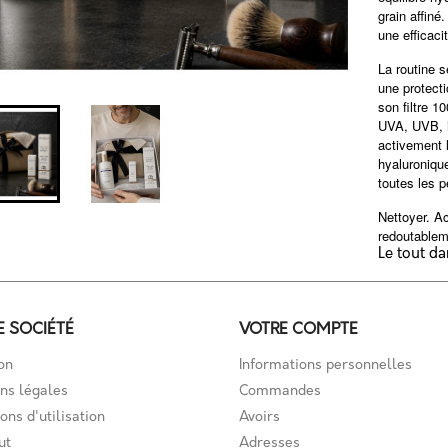
grain affiné
une efficac
La routine 
une protecti
son filtre 1
UVA, UVB, in
activement l
hyaluronique
toutes les p
Nettoyer. Ac
redoutablem
Le tout da
E SOCIÉTÉ
VOTRE COMPTE
on
Informations personnelles
ns légales
Commandes
ons d'utilisation
Avoirs
ut
Adresses