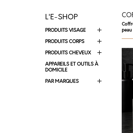
COF
L'E-SHOP
Coffr

PRODUITS VISAGE
peau

PRODUITS CORPS

PRODUITS CHEVEUX
APPAREILS ET OUTILS À
Cr
DOMICILE
C

PAR MARQUES
Nom
Aj
Vou
add_circle_outline