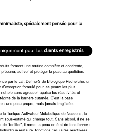
, minimaliste, spécialement pensée pour la
uniquement pour les
clients enregistrés
×
oduits forment une routine complète et cohérente,
×
préparer, activer et protéger la peau au quotidien.
ce par le Lait Dermo-S de Biologique Recherche, un
×
t d’exception formulé pour les peaux les plus
s.
l nettoie sans agresser, apaise les réactivités et
ntégrité de la barrière cutanée. C’est la base
e : une peau propre, mais jamais fragilisée.
te le Tonique Activateur Métabolique de Nescens, le
nt sous-estimé qui change tout. Sans alcool, il ne se
 de “tonifier”, il remet la peau en état de fonctionner :
drolipidique restauré, fonctions cellulaires réactivées,