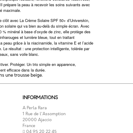
. Il prépare la peau à recevoir les soins suivants avec
ité maximale.
se clôt avec La Crème Solaire SPF 50+ d’Universkin,
on solaire qui va bien au-delà du simple écran. Avec
00 % minéral à base d’oxyde de zinc, elle protège des
frarouges et lumière bleue, tout en traitant
a peau grâce à la niacinamide, la vitamine E et l’acide
. Le résultat : une protection intelligente, tolérée par
eaux, sans voile blanc.
tiver. Protéger. Un trio simple en apparence,
ent efficace dans la durée.
ns une trousse beige.
INFORMATIONS
A Perla Rara
1 Rue de l'Assomption
20000 Ajaccio
France
04 95 20 22 45