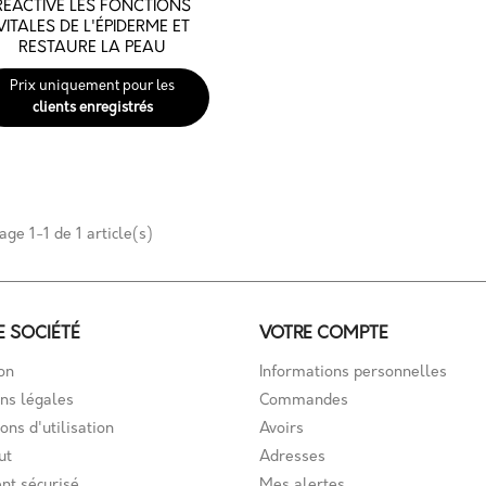
RÉACTIVE LES FONCTIONS
VITALES DE L'ÉPIDERME ET

Aperçu rapide
RESTAURE LA PEAU
Prix uniquement pour les
clients enregistrés
age 1-1 de 1 article(s)
E SOCIÉTÉ
VOTRE COMPTE
on
Informations personnelles
ns légales
Commandes
ons d'utilisation
Avoirs
ut
Adresses
nt sécurisé
Mes alertes