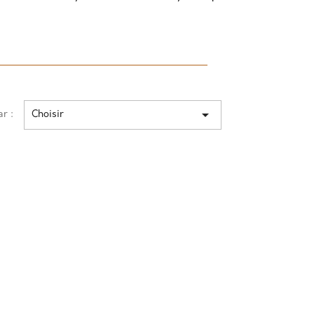

ar :
Choisir
×
×
×
×
s.