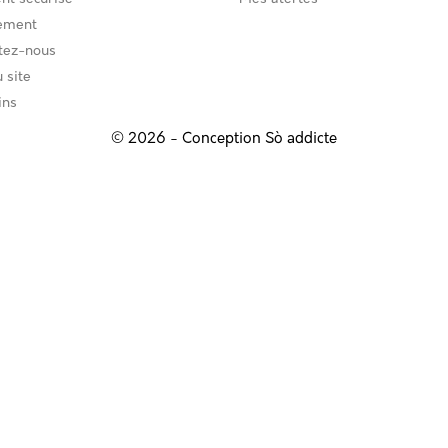
ement
tez-nous
 site
ins
© 2026 - Conception
Sò addicte