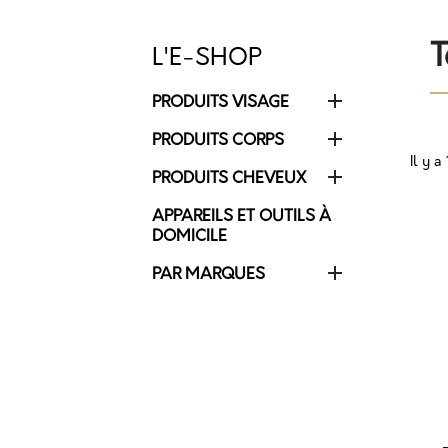
T
L'E-SHOP

PRODUITS VISAGE

PRODUITS CORPS
Il y a

PRODUITS CHEVEUX
Cr
APPAREILS ET OUTILS À
(
C
DOMICILE

PAR MARQUES
Nom
Aj
((
Vou
add_circle_outline