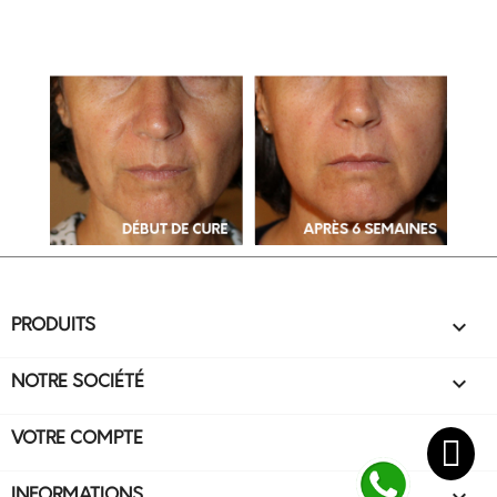

PRODUITS

NOTRE SOCIÉTÉ

VOTRE COMPTE
keyboard_arrow_down
INFORMATIONS