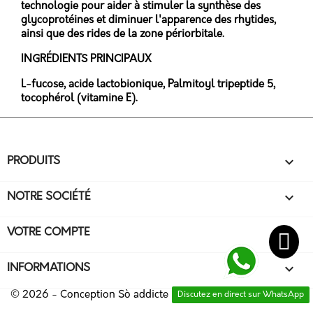
technologie pour aider à stimuler la synthèse des
glycoprotéines et diminuer l'apparence des rhytides,
ainsi que des rides de la zone périorbitale.
INGRÉDIENTS PRINCIPAUX
L-fucose, acide lactobionique, Palmitoyl tripeptide 5,
tocophérol (vitamine E).

PRODUITS

NOTRE SOCIÉTÉ

VOTRE COMPTE
keyboard_arrow_down
INFORMATIONS
© 2026 - Conception
Sò addicte
Discutez en direct sur WhatsApp