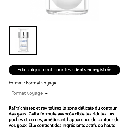
add_circle_outline
Créer une nouvelle liste
Annuler
Connexion
Annuler
Créer une liste d'envies
Prix uniquement pour les
clients enregistrés
Format : Format voyage
Rafraîchissez et revitalisez la zone délicate du contour
des yeux. Cette formule avancée cible les ridules, les
poches et cernes, améliorant l'apparence du contour de
vos yeux. Elle contient des ingrédients actifs de haute